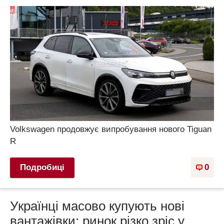
Volkswagen продовжує випробування нового Tiguan
R
Подробиці
0
Українці масово купують нові
вантажівки: ринок різко зріс у