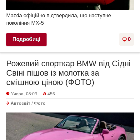
Mazda офіційно підтвердила, що наступне
покоління MX-5
Подробиці
0
Рожевий спорткар BMW від Сідні
Свіні пішов із молотка за
смішною ціною (ФОТО)
Учора, 08:03
456
Автосвіт
/
Фото