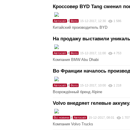
Кроссовер BYD Tang сменил по
Автосвіт
/
Фото
15-12-2017, 12:30
1 586
Китайский производитель BYD
На продажу выставили уникал
Автосвіт
/
Фото
15-12-2017, 11:00
4 753
Компания BMW Abu Dhabi
Во Франции началось производ
Автосвіт
/
Фото
15-12-2017, 10:00
1 218
Возрождённый бренд Alpine
Volvo внедряет гелевые аккуму
Всі новини
/
Автосвіт
15-12-2017, 08:01
1 707
Компания Volvo Trucks