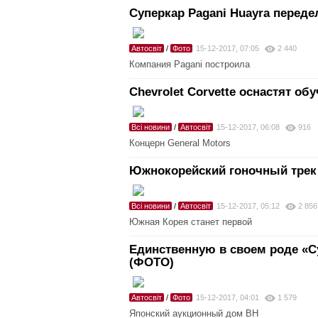
Суперкар Pagani Huayra переде
Автосвіт
/
Фото
15-12-2017, 07:05
2 440
Компания Pagani построила
Chevrolet Corvette оснастят о
Всі новини
/
Автосвіт
15-12-2017, 06:08
916
Концерн General Motors
Южнокорейский гоночный трек 
Всі новини
/
Автосвіт
15-12-2017, 05:12
2 856
Южная Корея станет первой
Единственную в своем роде «Су
(ФОТО)
Автосвіт
/
Фото
15-12-2017, 04:01
1 579
Японский аукционный дом BH