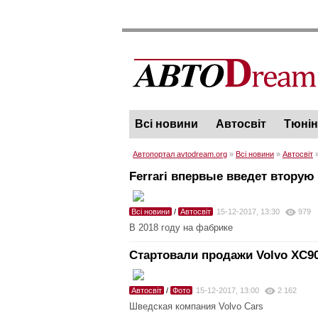
Всі новини
Автосвіт
Тюнін
Автопортал avtodream.org
»
Всі новини
»
Автосвіт
»
Ferrari впервые введет втору
Всі новини
/
Автосвіт
15-12-2017, 13:30
979
В 2018 году на фабрике
Стартовали продажи Volvo XC9
Автосвіт
/
Фото
15-12-2017, 13:00
2 162
Шведская компания Volvo Cars