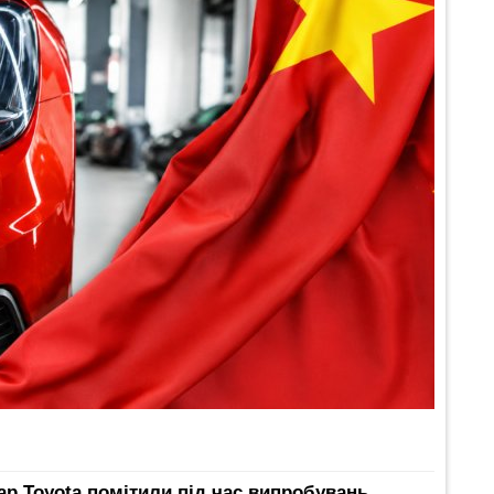
р Toyota помітили під час випробувань