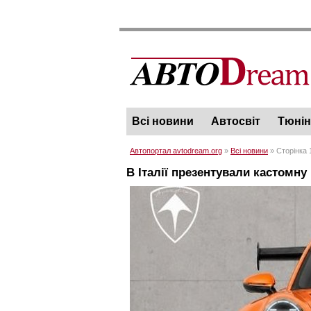
Всі новини
Автосвіт
Тюнін
Автопортал avtodream.org
»
Всі новини
» Сторінка 
В Італії презентували кастомну