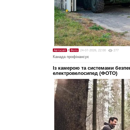
Автосвіт
/
Фото
24-07-2026, 22:00
277
Канада профінансує
Із камерою та системами безпе
електровелосипед (ФОТО)