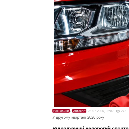
Всі новини
/
Автосвіт
25-07-2026, 02:02
272
У другому кварталі 2026 року
Відроджений недорогий спортка