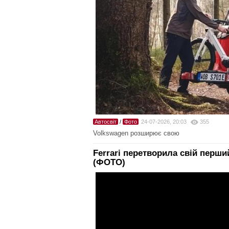
Автосвіт
/
Фото
24-07-2026, 20:03
355
Volkswagen розширює свою
Ferrari перетворила свій перши
(ФОТО)