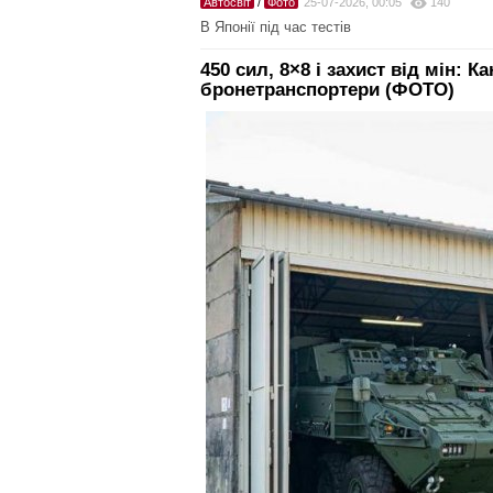
Автосвіт
/
Фото
25-07-2026, 00:05
140
В Японії під час тестів
450 сил, 8×8 і захист від мін: К
бронетранспортери (ФОТО)