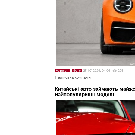
Автосвіт
/
Фото
25-07-2026, 04:04
225
Італійська компанія
Китайські авто займають майже
найпопулярніші моделі