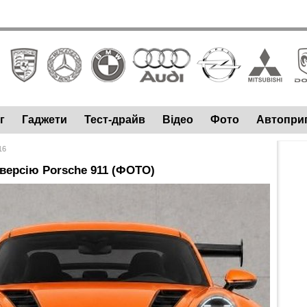
г
Гаджети
Тест-драйв
Відео
Фото
Автопри
16
 версію Porsche 911 (ФОТО)