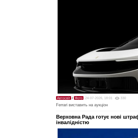
Автосвіт
/
Фото
24-07-2026, 18:01
330
Ferrari виставить на аукціон
Верховна Рада готує нові штра
інвалідністю