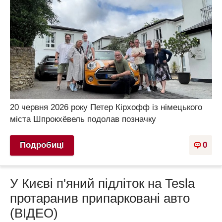
20 червня 2026 року Петер Кірхофф із німецького
міста Шпрокхёвель подолав позначку
Подробиці
0
У Києві п'яний підліток на Tesla
протаранив припарковані авто
(ВІДЕО)