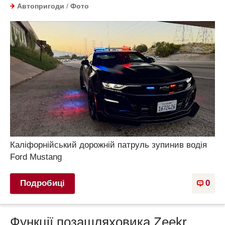
Автопригоди
/
Фото
Каліфорнійський дорожній патруль зупинив водія
Ford Mustang
Подробиці
0
Функції позашляховика Zeekr