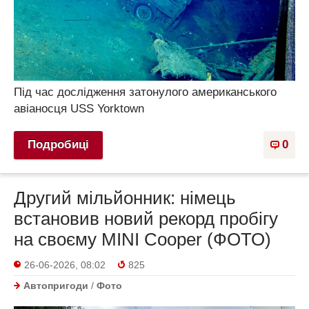
Під час дослідження затонулого американського
авіаносця USS Yorktown
Подробиці
0
Другий мільйонник: німець
встановив новий рекорд пробігу
на своєму MINI Cooper (ФОТО)
26-06-2026, 08:02
825
Автопригоди
/
Фото